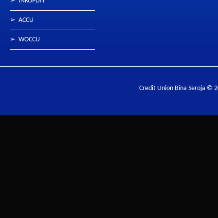
➢
INKOPDIT
➢
ACCU
➢
WOCCU
Credit Union Bina Seroja © 