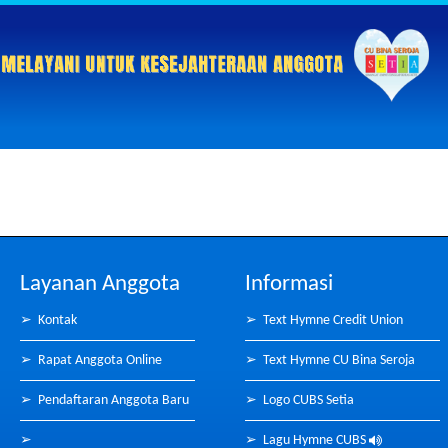
Layanan Anggota
Informasi
➢
Kontak
➢
Text Hymne Credit Union
➢
Rapat Anggota Online
➢
Text Hymne CU Bina Seroja
➢
Pendaftaran Anggota Baru
➢
Logo CUBS Setia
➢
➢
Lagu Hymne CUBS