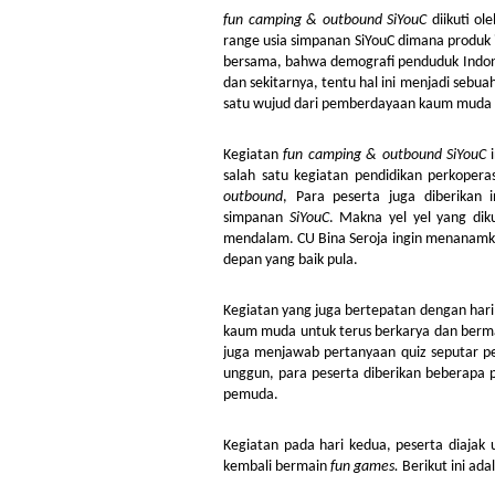
fun camping & outbound SiYouC
diikuti o
range usia simpanan SiYouC dimana produk i
bersama, bahwa demografi penduduk Indones
dan sekitarnya, tentu hal ini menjadi seb
satu wujud dari pemberdayaan kaum muda ad
Kegiatan
fun camping & outbound SiYouC
salah satu kegiatan pendidikan perkoper
outbound
, Para peserta juga diberikan 
simpanan
SiYouC
. Makna yel yel yang d
mendalam. CU Bina Seroja ingin menanamk
depan yang baik pula.
Kegiatan yang juga bertepatan dengan ha
kaum muda untuk terus berkarya dan berma
juga menjawab pertanyaan quiz seputar p
unggun, para peserta diberikan beberapa 
pemuda.
Kegiatan pada hari kedua, peserta diajak
kembali bermain
fun games.
Berikut ini ada