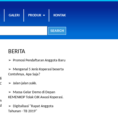
GALERI
PRODUK
KONTAK
BERITA
➢ Promosi Pendaftaran Anggota Baru
➢ Mengenal 5 Jenis Koperasi beserta
Contohnya, Apa Saja?
di
➢ Jalan-jalan yukk.
C
➢ Massa Gelar Demo di Depan
KEMENKOP Tolak OJK Awasi Koperasi.
n
d
➢ Digitalisasi "Rapat Anggota
Tahunan - TB 2019"