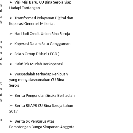
➢ Visi-Misi Baru, CU Bina Seroja Siap
an
Hadapi Tantangan
ui
ta
➢ Transformasi Pelayanan Digital dan
ah
Koperasi Generasi Millenial.
➢ Hari Jadi Credit Union Bina Seroja
an
➢ Koperasi Dalam Satu Genggaman
n
n
➢ Fokus Group Diskusi ( FGD )
u
a
➢ Saktilink Mudah Berkoperasi
➢ Waspadalah terhadap Penipuan
yang mengatasnamakan CU Bina
t
Seroja
n
i
➢ Berita Pengundian Sisuka Berhadiah
h
➢ Berita RKAPB CU Bina Seroja tahun
2019
n
➢ Berita SK Pengurus Atas
Pemotongan Bunga Simpanan Anggota