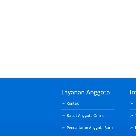
Layanan Anggota
In
➢
Kontak
➢
➢
Rapat Anggota Online
➢
➢
Pendaftaran Anggota Baru
➢