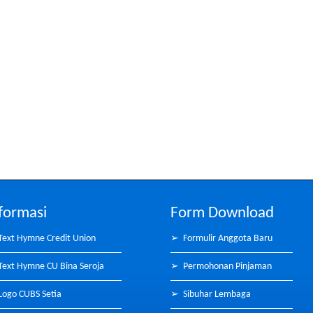
formasi
Form Download
Text Hymne Credit Union
➢
Formulir Anggota Baru
Text Hymne CU Bina Seroja
➢
Permohonan Pinjaman
Logo CUBS Setia
➢
Sibuhar Lembaga