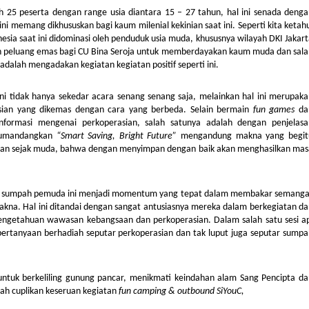
leh 25 peserta dengan range usia diantara 15 – 27 tahun, hal ini senada deng
ni memang dikhususkan bagi kaum milenial kekinian saat ini. Seperti kita ketah
ia saat ini didominasi oleh penduduk usia muda, khususnya wilayah DKI Jakar
uah peluang emas bagi CU Bina Seroja untuk memberdayakan kaum muda dan sal
alah mengadakan kegiatan kegiatan positif seperti ini.
ini tidak hanya sekedar acara senang senang saja, melainkan hal ini merupak
asian yang dikemas dengan cara yang berbeda. Selain bermain
fun games
da
informasi mengenai perkoperasian, salah satunya adalah dengan penjelasa
ikumandangkan
“Smart Saving, Bright Future”
mengandung makna yang begit
an sejak muda, bahwa dengan menyimpan dengan baik akan menghasilkan mas
ri sumpah pemuda ini menjadi momentum yang tepat dalam membakar semanga
kna. Hal ini ditandai dengan sangat antusiasnya mereka dalam berkegiatan da
engetahuan wawasan kebangsaan dan perkoperasian. Dalam salah satu sesi ap
pertanyaan berhadiah seputar perkoperasian dan tak luput juga seputar sumpa
 untuk berkeliling gunung pancar, menikmati keindahan alam Sang Pencipta da
lah cuplikan keseruan kegiatan
fun camping & outbound SiYouC,