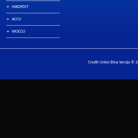
➢
INKOPDIT
➢
ACCU
➢
WOCCU
Credit Union Bina Seroja © 