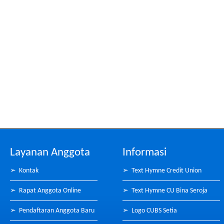
Layanan Anggota
Informasi
➢
Kontak
➢
Text Hymne Credit Union
➢
Rapat Anggota Online
➢
Text Hymne CU Bina Seroja
➢
Pendaftaran Anggota Baru
➢
Logo CUBS Setia