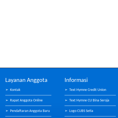
Layanan Anggota
Informasi
➢
Kontak
➢
Text Hymne Credit Union
➢
Rapat Anggota Online
➢
Text Hymne CU Bina Seroja
➢
Pendaftaran Anggota Baru
➢
Logo CUBS Setia