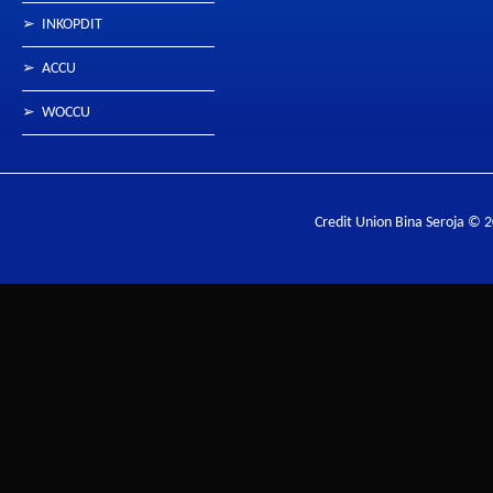
➢
INKOPDIT
➢
ACCU
➢
WOCCU
Credit Union Bina Seroja © 