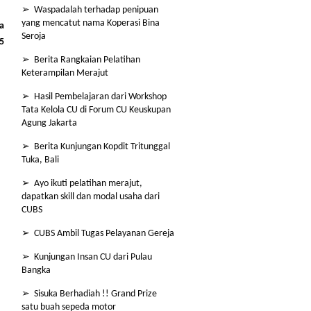
➢ Waspadalah terhadap penipuan
yang mencatut nama Koperasi Bina
a
Seroja
5
➢ Berita Rangkaian Pelatihan
Keterampilan Merajut
➢ Hasil Pembelajaran dari Workshop
Tata Kelola CU di Forum CU Keuskupan
Agung Jakarta
➢ Berita Kunjungan Kopdit Tritunggal
Tuka, Bali
➢ Ayo ikuti pelatihan merajut,
dapatkan skill dan modal usaha dari
CUBS
➢ CUBS Ambil Tugas Pelayanan Gereja
➢ Kunjungan Insan CU dari Pulau
Bangka
➢ Sisuka Berhadiah !! Grand Prize
satu buah sepeda motor