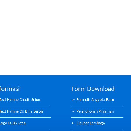
formasi
Form Download
Text Hymne Credit Union
➢
Formulir Anggota Baru
Text Hymne CU Bina Seroja
➢
Permohonan Pinjaman
Logo CUBS Setia
➢
Sibuhar Lembaga