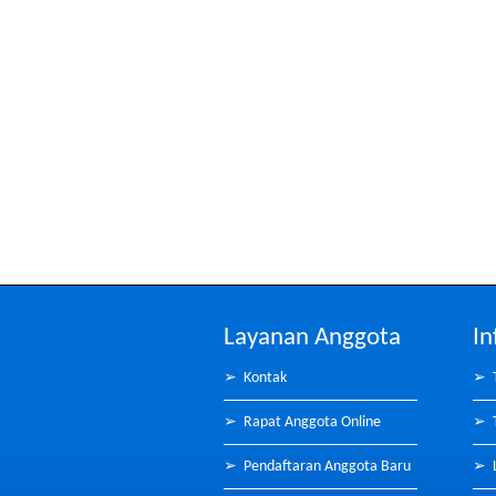
Layanan Anggota
In
➢
Kontak
➢
➢
Rapat Anggota Online
➢
➢
Pendaftaran Anggota Baru
➢