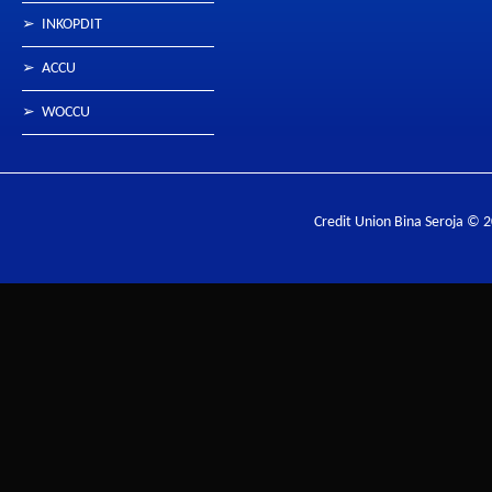
➢
INKOPDIT
➢
ACCU
➢
WOCCU
Credit Union Bina Seroja © 