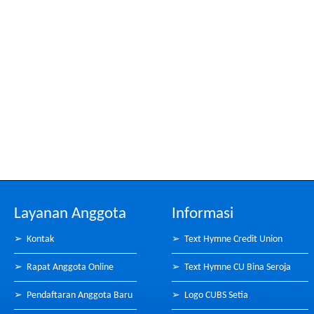
Layanan Anggota
Informasi
➢
Kontak
➢
Text Hymne Credit Union
➢
Rapat Anggota Online
➢
Text Hymne CU Bina Seroja
➢
Pendaftaran Anggota Baru
➢
Logo CUBS Setia